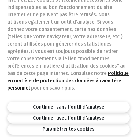
indispensables au bon fonctionnement du site
Internet et ne peuvent pas être refusés. Nous
pharmacie.gillissen@essentialpharma.be
- Numéro
utilisons également un outil d'analyse. Si vous
d'entreprise (N° TVA) (BE)0776624164
donnez votre consentement, certaines données
Titre professionnel :
Pharmacien exerçant en Belgique
(telles que votre navigateur, votre adresse IP, etc.)
seront utilisées pour générer des statistiques
Association professionnelle :
Association Pharmaceutique
Belge
n°d’autorisation auprès de l’AFMPS 625806
agrégées. Il vous est toujours possible de retirer
Soumis à l'Ordre des Pharmaciens, 02/537.42.67, Av. Henri
votre consentement via le lien "modifier mes
Jaspar 94 1060 Brussel
préférences en matière d'utilisation des cookies" au
Déontologie :
Code de déontologie pharmaceutique
bas de cette page Internet. Consultez notre
Politique
Tarifs soins remboursables
en matière de protection des données à caractère
personnel
pour en savoir plus.
Pharmacie.be
Ordre des pharmaciens
Continuer sans l'outil d'analyse
AFMPS
Politique de vie privée
Mentions legale
Disclaimer
©APB
Continuer avec l'outil d'analyse
design by
Paramétrer les cookies